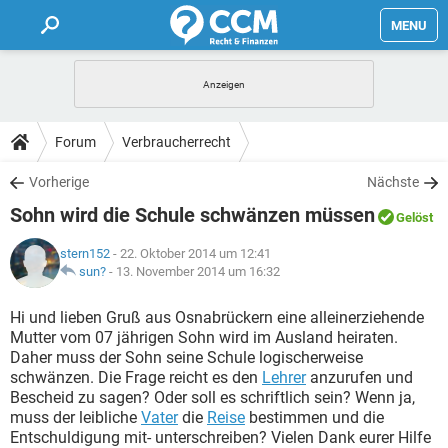
MENU
HOME
FORUM
Forum
Verbraucherrecht
TIPPS
Vorherige
Nächste
Sohn wird die Schule schwänzen müssen
Gelöst
LEXIKON
stern152
- 22. Oktober 2014 um 12:41
sun?
-
13. November 2014 um 16:32
Hi und lieben Gruß aus Osnabrückern eine alleinerziehende
Mutter vom 07 jährigen Sohn wird im Ausland heiraten.
Daher muss der Sohn seine Schule logischerweise
schwänzen. Die Frage reicht es den
Lehrer
anzurufen und
Bescheid zu sagen? Oder soll es schriftlich sein? Wenn ja,
muss der leibliche
Vater
die
Reise
bestimmen und die
Entschuldigung mit- unterschreiben? Vielen Dank eurer Hilfe