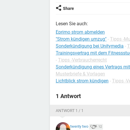
Share
Lesen Sie auch:
Eprimo strom abmelden
"Strom kündigen umzug"
-
Tipps -Mu
Sonderkündigung bei Unitymedia
-
T
Trainingsvertrag mit dem Fitnesss
-
Tipps -Verbraucherrecht
Sonderkündigung eines Vertrags m
Musterbriefe & Vorlagen
Lichtblick strom kündigen
-
Tipps -V
1 Antwort
ANTWORT 1 / 1
twenty two
12