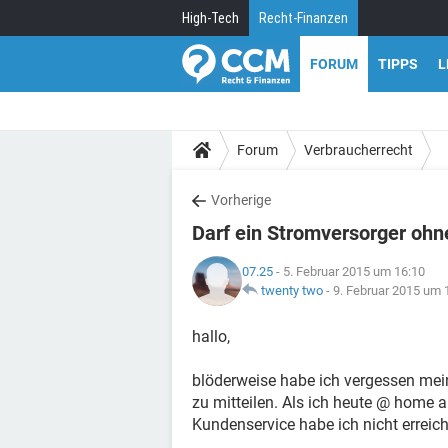
High-Tech
Recht-Finanzen
FORUM
TIPPS
L
Forum
Verbraucherrecht
Vorherige
Darf ein Stromversorger oh
07.25
- 5. Februar 2015 um 16:10
twenty two
-
9. Februar 2015 um 
hallo,
blöderweise habe ich vergessen me
zu mitteilen. Als ich heute @ home 
Kundenservice habe ich nicht erreic