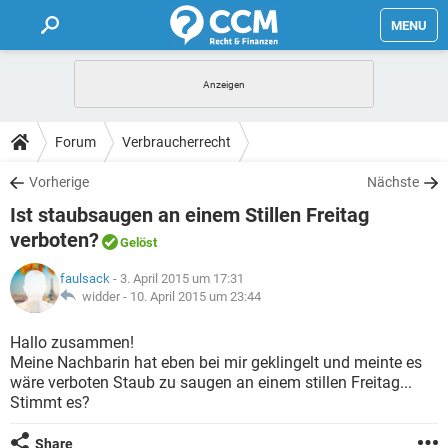
MENU
HOME
FORUM
Forum
Verbraucherrecht
TIPPS
Vorherige
Nächste
Ist staubsaugen an einem Stillen Freitag
LEXIKON
verboten?
Gelöst
faulsack
- 3. April 2015 um 17:31
widder -
10. April 2015 um 23:44
Hallo zusammen!
Meine Nachbarin hat eben bei mir geklingelt und meinte es
wäre verboten Staub zu saugen an einem stillen Freitag...
Stimmt es?
Share