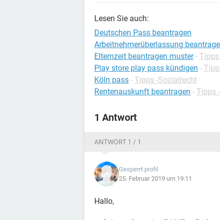
Lesen Sie auch:
Deutschen Pass beantragen
Arbeitnehmerüberlassung beantrag
Elternzeit beantragen muster
-
Tipps
Play store play pass kündigen
-
Tipp
Köln pass
-
Tipps -Sozialrecht
Rentenauskunft beantragen
-
Tipps 
1 Antwort
ANTWORT 1 / 1
Gesperrt profil
25. Februar 2019 um 19:11
Hallo,