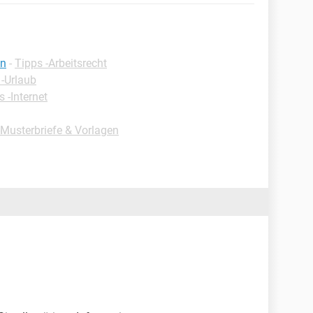
en
-
Tipps -Arbeitsrecht
 -Urlaub
s -Internet
-Musterbriefe & Vorlagen