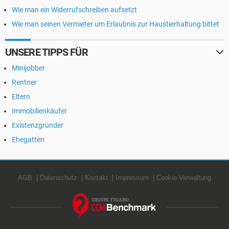
Wie man ein Widerrufschreiben aufsetzt
Wie man seinen Vermieter um Erlaubnis zur Haustierhaltung bittet
UNSERE TIPPS FÜR
Minijobber
Rentner
Eltern
Immobilienkäufer
Existenzgründer
Ehegatten
AGB
Datenschutz
Kontakt
Impressum
Cookie-Verwaltung