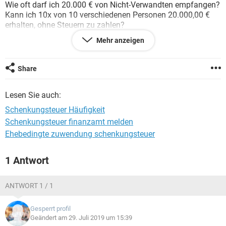
Wie oft darf ich 20.000 € von Nicht-Verwandten empfangen?
Kann ich 10x von 10 verschiedenen Personen 20.000,00 €
erhalten, ohne Steuern zu zahlen?
Mehr anzeigen
Vielen Dank im Voraus!
LG und noch einen schönen Rest-Sonntag!
Share
Lesen Sie auch:
Schenkungsteuer Häufigkeit
Schenkungsteuer finanzamt melden
Ehebedingte zuwendung schenkungsteuer
1 Antwort
ANTWORT 1 / 1
Gesperrt profil
Geändert am 29. Juli 2019 um 15:39