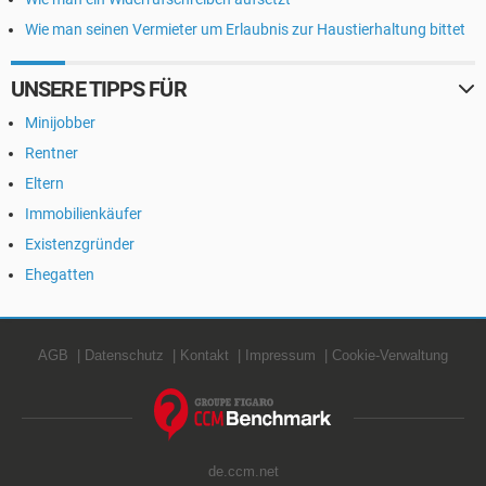
Wie man seinen Vermieter um Erlaubnis zur Haustierhaltung bittet
UNSERE TIPPS FÜR
Minijobber
Rentner
Eltern
Immobilienkäufer
Existenzgründer
Ehegatten
AGB
Datenschutz
Kontakt
Impressum
Cookie-Verwaltung
de.ccm.net