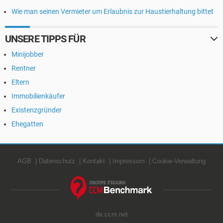
Wie man seinen Vermieter um Erlaubnis zur Haustierhaltung bittet
UNSERE TIPPS FÜR
Minijobber
Rentner
Eltern
Immobilienkäufer
Existenzgründer
Ehegatten
AGB
Datenschutz
Kontakt
Impressum
Cookie-Verwaltung
de.ccm.net