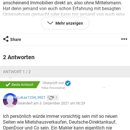
anscheinend Immobilien direkt an, also ohne Mittelsmann.
Hat denn jemand von euch schon Erfahrung mit besagten
Unternehmen gemacht oder kann mir jemand von euch eine
Alternative empfehlen (ohne Makler)?
Mehr anzeigen
Danke im Voraus
LG
W
Share
2 Antworten
ANTWORT 1 / 2
Überprüft von
Beste Antwort
Silke Grasreiner
Lukas1234_9921
1
Geändert am 3. Dezember 2021 um 06:29
Ich persönlich würde immer vorsichtig sein mit so neuen
Seiten wie Mietshausverkaufen, Deutsche-Direktankauf,
OpenDoor und Co sein. Ein Makler kann eigentlich nie