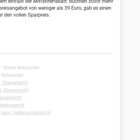
em entfällt der Mitfahrerrabatt: Buchten zuvor mehr
reisangebot von weniger als 39 Euro, gab es einen
r den vollen Sparpreis.
- Beste Antworten
e Antworten
 -Steuerrecht
 -Steuerrecht
teuerrecht
rkehrsrecht
Tipps -Verbraucherrecht