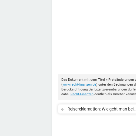
Das Dokument mit dem Titel « Preisänderungen d
(
www.recht-finanzen.de
) unter den Bedingungen 
Berücksichtigung der Lizenzvereinbarungen dürf
dabei
Recht-Finanzen
deutlich als Urheber kennz
Reisereklamation: Wie geht man bei
Reisemängeln am besten vor?