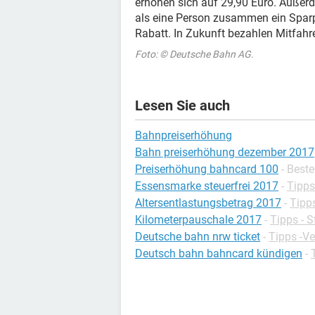
erhöhen sich auf 29,90 Euro. Außerd
als eine Person zusammen ein Sparp
Rabatt. In Zukunft bezahlen Mitfahre
Foto: © Deutsche Bahn AG.
Lesen Sie auch
Bahnpreiserhöhung
Bahn preiserhöhung dezember 2017
Preiserhöhung bahncard 100
- Best
Essensmarke steuerfrei 2017
-
Tipps
Altersentlastungsbetrag 2017
-
Tipps
Kilometerpauschale 2017
-
Tipps - S
Deutsche bahn nrw ticket
-
Tipps -Ve
Deutsch bahn bahncard kündigen
-