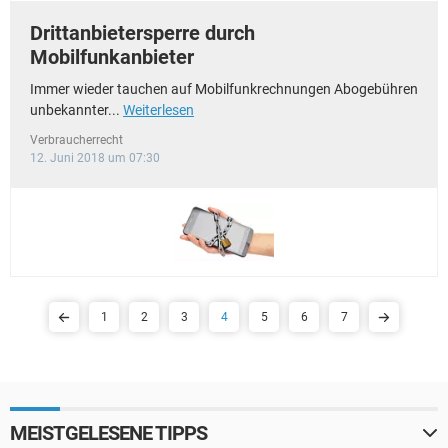
Drittanbietersperre durch
Mobilfunkanbieter
Immer wieder tauchen auf Mobilfunkrechnungen Abogebühren
unbekannter...
Weiterlesen
Verbraucherrecht
12. Juni 2018 um 07:30
1
2
3
4
5
6
7
MEISTGELESENE TIPPS