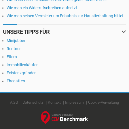
Wie man ein Widerrufschreiben aufsetzt
Wie man seinen Vermieter um Erlaubnis zur Haustierhaltung bittet
UNSERE TIPPS FÜR
Minijobber
Rentner
Eltern
Immobilienkäufer
Existenzgründer
Ehegatten
AGB
Datenschutz
Kontakt
Impressum
Cookie-Verwaltung