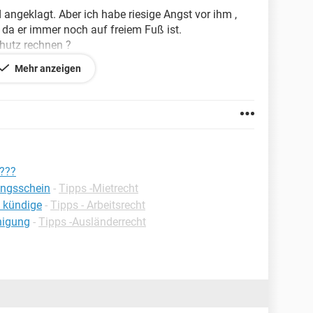
angeklagt. Aber ich habe riesige Angst vor ihm ,
a er immer noch auf freiem Fuß ist.
hutz rechnen ?
Mehr anzeigen
????
ungsschein
-
Tipps -Mietrecht
h kündige
-
Tipps - Arbeitsrecht
nigung
-
Tipps -Ausländerrecht