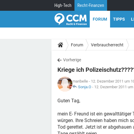
High-Tech
Recht-Finanzen
FORUM
TIPPS
L
Forum
Verbraucherrecht
Vorherige
Kriege ich Polizeischutz???
maribelle
- 12. Dezember 2011 um 1
Sonja.O
-
12. Dezember 2011 um 
Guten Tag,
mein E- Freund ist ein gewalttätiger
würgen. Ihre Schreien haben mich sc
Tod gerettet. Jetzt ist er abgehaue
Tage gezählt seien.