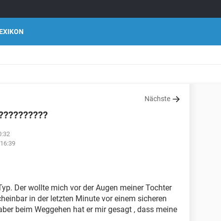
EXIKON
Nächste
???????????
0:32
16:39
 Typ. Der wollte mich vor der Augen meiner Tochter
heinbar in der letzten Minute vor einem sicheren
n aber beim Weggehen hat er mir gesagt , dass meine