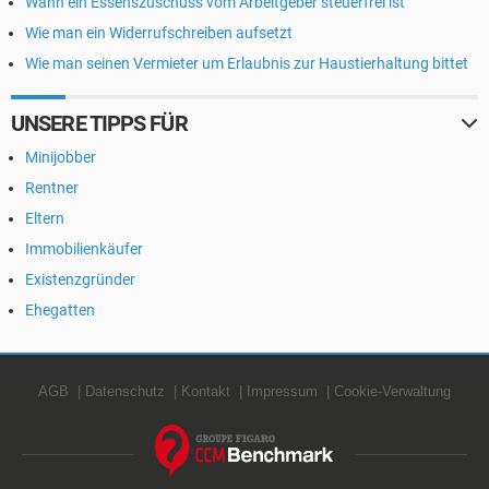
Wann ein Essenszuschuss vom Arbeitgeber steuerfrei ist
Wie man ein Widerrufschreiben aufsetzt
Wie man seinen Vermieter um Erlaubnis zur Haustierhaltung bittet
UNSERE TIPPS FÜR
Minijobber
Rentner
Eltern
Immobilienkäufer
Existenzgründer
Ehegatten
AGB
Datenschutz
Kontakt
Impressum
Cookie-Verwaltung