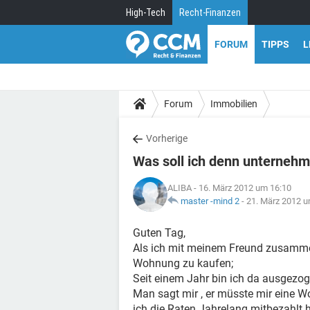
High-Tech
Recht-Finanzen
FORUM
TIPPS
L
Forum
Immobilien
Vorherige
Was soll ich denn unterneh
ALIBA
- 16. März 2012 um 16:10
master -mind 2
-
21. März 2012 u
Guten Tag,
Als ich mit meinem Freund zusamme
Wohnung zu kaufen;
Seit einem Jahr bin ich da ausgezog
Man sagt mir , er müsste mir eine W
ich die Raten Jahrelang mitbezahlt 