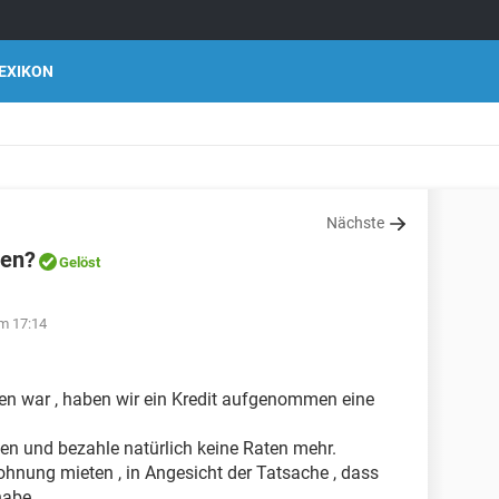
EXIKON
Nächste
men?
Gelöst
m 17:14
n war , haben wir ein Kredit aufgenommen eine
en und bezahle natürlich keine Raten mehr.
ohnung mieten , in Angesicht der Tatsache , dass
habe.