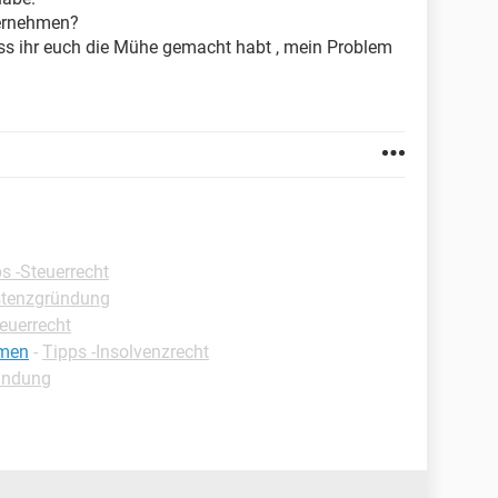
ternehmen?
s ihr euch die Mühe gemacht habt , mein Problem
s -Steuerrecht
istenzgründung
teuerrecht
hmen
-
Tipps -Insolvenzrecht
ründung