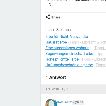
L.G
Share
Lesen Sie auch:
Erbe für Nicht -Verwandte
Hausrat erbe
-
Tipps - Erbrecht & S
Erbe ausschlagen wohnung
-
Tipps 
Zugewinngemeinschaft erbe
-
Tipps
Höhe pflichtteil erbe
-
Tipps - Erbrec
Haftungsbeschränkung erbe
-
Tipps
1 Antwort
ANTWORT 1 / 1
Katarina02
38