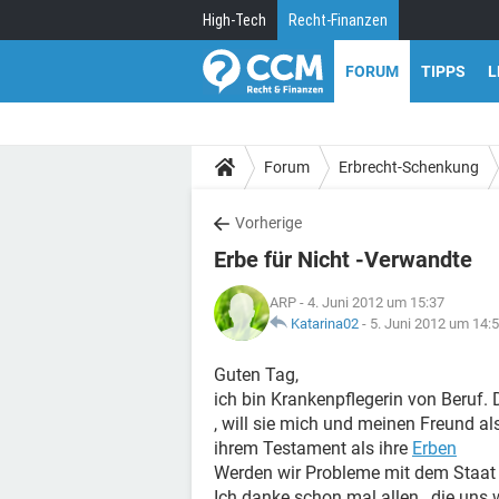
High-Tech
Recht-Finanzen
FORUM
TIPPS
L
Forum
Erbrecht-Schenkung
Vorherige
Erbe für Nicht -Verwandte
ARP
- 4. Juni 2012 um 15:37
Katarina02
-
5. Juni 2012 um 14:
Guten Tag,
ich bin Krankenpflegerin von Beruf.
, will sie mich und meinen Freund al
ihrem Testament als ihre
Erben
Werden wir Probleme mit dem Staat 
Ich danke schon mal allen , die uns w