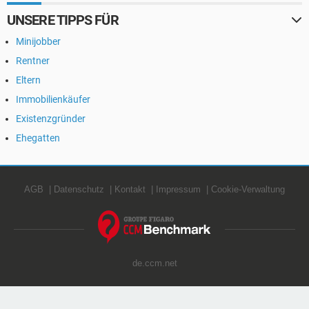
UNSERE TIPPS FÜR
Minijobber
Rentner
Eltern
Immobilienkäufer
Existenzgründer
Ehegatten
AGB
Datenschutz
Kontakt
Impressum
Cookie-Verwaltung
de.ccm.net