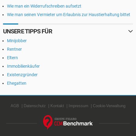
Wie man ein Widerrufschreiben aufsetzt
Wie man seinen Vermieter um Erlaubnis zur Haustierhaltung bittet
UNSERE TIPPS FÜR
Minijobber
Rentner
Eltern
Immobilienkäufer
Existenzgründer
Ehegatten
AGB
Datenschutz
Kontakt
Impressum
Cookie-Verwaltung