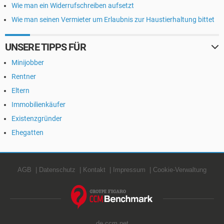
Wie man ein Widerrufschreiben aufsetzt
Wie man seinen Vermieter um Erlaubnis zur Haustierhaltung bittet
UNSERE TIPPS FÜR
Minijobber
Rentner
Eltern
Immobilienkäufer
Existenzgründer
Ehegatten
AGB
Datenschutz
Kontakt
Impressum
Cookie-Verwaltung
de.ccm.net