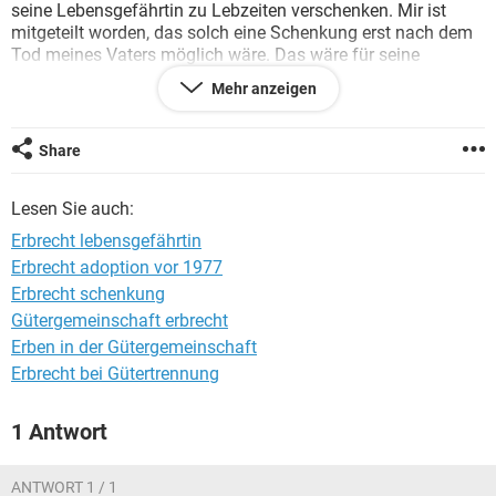
seine Lebensgefährtin zu Lebzeiten verschenken. Mir ist
mitgeteilt worden, das solch eine Schenkung erst nach dem
Tod meines Vaters möglich wäre. Das wäre für seine
Lebensgefährtin nicht akzeptabel.
Mehr anzeigen
Ist es möglich, dass die Lebensgefährtin in 2014 das
Eigenheim von meinem Vater zu Lebzeiten als Schenkung
erhält? Wenn ja, könnten Sie mich bitte aufklären!
Share
Vielen Dank
Lesen Sie auch:
Erbrecht lebensgefährtin
Erbrecht adoption vor 1977
Erbrecht schenkung
Gütergemeinschaft erbrecht
Erben in der Gütergemeinschaft
Erbrecht bei Gütertrennung
1 Antwort
ANTWORT 1 / 1