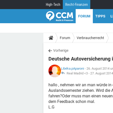
High-Tech
Recht-Finanzen
FORUM
TIPPS
L
Forum
Verbraucherrecht
Vorherige
Deutsche Autoversicherung 
Libéka.pAparoni
- 26. August 2014 u
Real Madrid <3 -
27. August 201
hallo , nehmen wir an man würde in 
Auslandssemester ziehen. Wird die 
fahren?Oder muss man einen neuen 
dem Feedback schon mal.
L.G