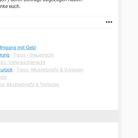
anke euch.
 Umgang mit Geld
ärung
-
Tipps - Steuerrecht
pps -Verbraucherrecht
zurück
-
Tipps -Musterbriefe & Vorlagen
echt
ps -Musterbriefe & Vorlagen