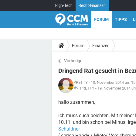
High-Tech
Recht-Finanzen
FORUM
TIPPS
L
Forum
Finanzen
Vorherige
Dringend Rat gesucht in Be
PRETTY
- 10. November 2014 um 15
PRETTY -
19. November 2014 um
hallo zusammen,
ich muss euch beichten. Mit meiner 
10.11. und bin schon bei Minus. Irge
Schuldner
( sprich Handy / Miete/ Versicherun