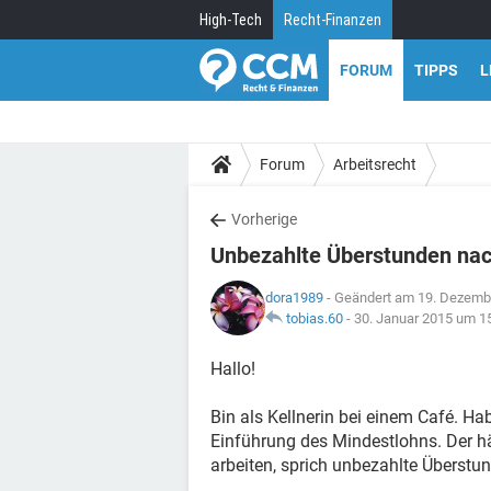
High-Tech
Recht-Finanzen
FORUM
TIPPS
L
Forum
Arbeitsrecht
Vorherige
Unbezahlte Überstunden nac
dora1989
- Geändert am 19. Dezemb
tobias.60
-
30. Januar 2015 um 1
Hallo!
Bin als Kellnerin bei einem Café. 
Einführung des Mindestlohns. Der hä
arbeiten, sprich unbezahlte Überst