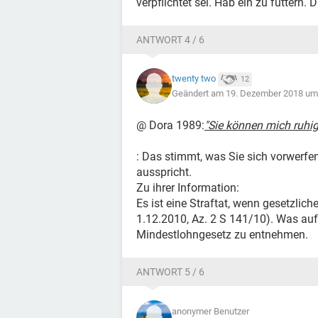
verpflichtet sei. Hab ein zu füttern.
ANTWORT 4 / 6
twenty two
12
Geändert am 19. Dezember 2018 um
@ Dora 1989:
"Sie können mich ruhig
: Das stimmt, was Sie sich vorwerfen
ausspricht.
Zu ihrer Information:
Es ist eine Straftat, wenn gesetzlic
1.12.2010, Az. 2 S 141/10). Was au
Mindestlohngesetz zu entnehmen.
ANTWORT 5 / 6
anonymer Benutzer