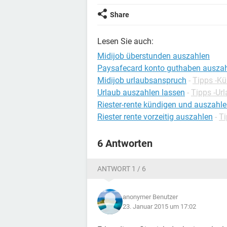
Share
Lesen Sie auch:
Midijob überstunden auszahlen
Paysafecard konto guthaben ausza
Midijob urlaubsanspruch
-
Tipps -K
Urlaub auszahlen lassen
-
Tipps -Ur
Riester-rente kündigen und auszahle
Riester rente vorzeitig auszahlen
-
Ti
6 Antworten
ANTWORT 1 / 6
anonymer Benutzer
23. Januar 2015 um 17:02