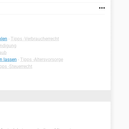
hlen
-
Tipps -Verbraucherrecht
ündigung
laub
n lassen
-
Tipps -Altersvorsorge
pps -Steuerrecht