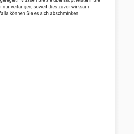
geregelt? Müssen Sie sie überhaupt leisten? Sie
 nur verlangen, soweit dies zuvor wirksam
nfalls können Sie es sich abschminken.