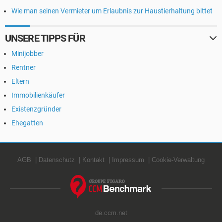
Wie man seinen Vermieter um Erlaubnis zur Haustierhaltung bittet
UNSERE TIPPS FÜR
Minijobber
Rentner
Eltern
Immobilienkäufer
Existenzgründer
Ehegatten
AGB
Datenschutz
Kontakt
Impressum
Cookie-Verwaltung
de.ccm.net