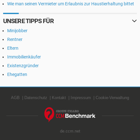
Wie man seinen Vermieter um Erlaubnis zur Haustierhaltung bittet
UNSERE TIPPS FÜR
Minijobber
Rentner
Eltern
Immobilienkäufer
Existenzgründer
Ehegatten
AGB
Datenschutz
Kontakt
Impressum
Cookie-Verwaltung
de.ccm.net