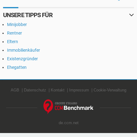
UNSERE TIPPS FÜR
Minijobber
Rentner
Eltern
Immobilienkäufer
Existenzgründer
Ehegatten
AGB
Datenschutz
Kontakt
Impressum
Cookie-Verwaltung
de.ccm.net