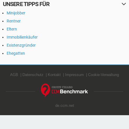
UNSERE TIPPS FÜR
Minijobber
Rentner
Eltern
Immobilienkäufer
Existenzgründer
Ehegatten
AGB
Datenschutz
Kontakt
Impressum
Cookie-Verwaltung
de.ccm.net