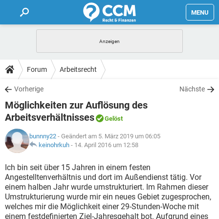
MENU
HOME
FORUM
Forum
Arbeitsrecht
TIPPS
Vorherige
Nächste
Möglichkeiten zur Auflösung des
LEXIKON
Arbeitsverhältnisses
Gelöst
bunnny22
- Geändert am 5. März 2019 um 06:05
keinohrkuh
-
14. April 2016 um 12:58
Ich bin seit über 15 Jahren in einem festen
Angestelltenverhältnis und dort im Außendienst tätig. Vor
einem halben Jahr wurde umstrukturiert. Im Rahmen dieser
Umstrukturierung wurde mir ein neues Gebiet zugesprochen,
welches mir die Möglichkeit einer 29-Stunden-Woche mit
einem festdefinierten Ziel-Jahresgehalt bot. Aufgrund eines