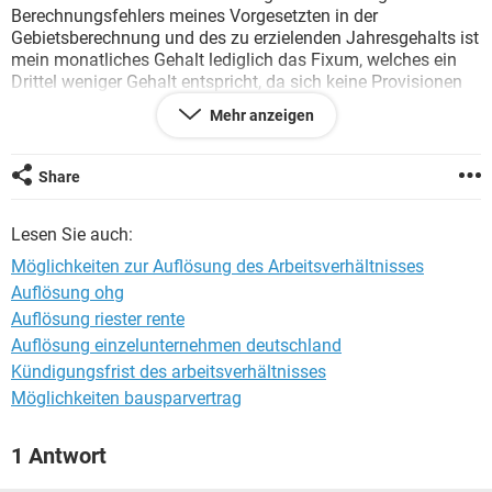
Berechnungsfehlers meines Vorgesetzten in der
Gebietsberechnung und des zu erzielenden Jahresgehalts ist
mein monatliches Gehalt lediglich das Fixum, welches ein
Drittel weniger Gehalt entspricht, da sich keine Provisionen
erarbeiten lassen. Dies habe ich nachweislich dem
Mehr anzeigen
übergeordneten Verantwortlichen dargelegt. Seither werde
ich hingehalten, man suche nach Lösungen. In Anbetracht
dessen, dass ich gerne mit 63 Jahren in den abzugsfreien
Share
Ruhestand gehen möchte, sollte ich dem Arbeitgeber einen
Vorschlag machen. Aufgrund der Umstände war ich vor 2
Lesen Sie auch:
Jahren in einer psychiatrischen Klinik. Wie gehe ich taktisch
vor? Zumal das eventuelle Arbeitslosengeld sich nach dem
Möglichkeiten zur Auflösung des Arbeitsverhältnisses
geminderten derzeitigen Einkommen berechnet.
Auflösung ohg
Auflösung riester rente
Auflösung einzelunternehmen deutschland
Kündigungsfrist des arbeitsverhältnisses
Möglichkeiten bausparvertrag
1 Antwort