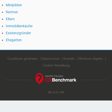
Minijobber
Rentner
Eltern
Immobilienkäufer
Existenzgründer
Ehegatten
Conditions générales
Datenschutz
Kontakt
Mentions légales
Cookie-Verwaltung
de.ccm.net