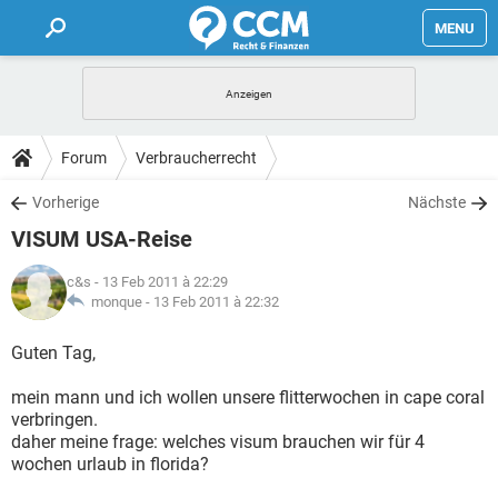
MENU
HOME
FORUM
Forum
Verbraucherrecht
TIPPS
Vorherige
Nächste
VISUM USA-Reise
LEXIKON
c&s
- 13 Feb 2011 à 22:29
monque -
13 Feb 2011 à 22:32
Guten Tag,
mein mann und ich wollen unsere flitterwochen in cape coral
verbringen.
daher meine frage: welches visum brauchen wir für 4
wochen urlaub in florida?