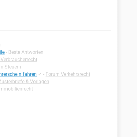
n
ile
- Beste Antworten
-Verbraucherrecht
m Steuern
rerschein fahren
✓
-
Forum Verkehrsrecht
Musterbriefe & Vorlagen
Immobilienrecht