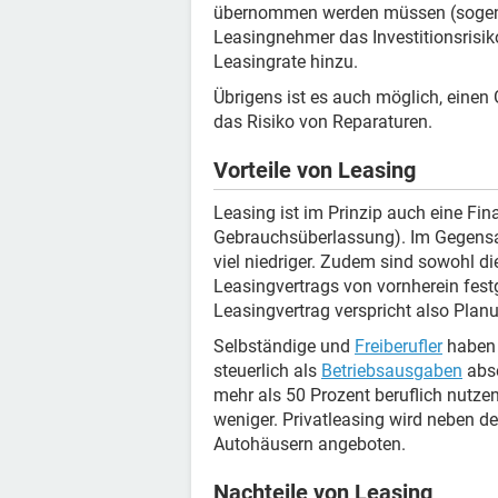
übernommen werden müssen (sogenan
Leasingnehmer das Investitionsrisi
Leasingrate hinzu.
Übrigens ist es auch möglich, einen
das Risiko von Reparaturen.
Vorteile von Leasing
Leasing ist im Prinzip auch eine Fi
Gebrauchsüberlassung). Im Gegen
viel niedriger. Zudem sind sowohl di
Leasingvertrags von vornherein festge
Leasingvertrag verspricht also Planu
Selbständige und
Freiberufler
haben 
steuerlich als
Betriebsausgaben
abse
mehr als 50 Prozent beruflich nutzen
weniger. Privatleasing wird neben d
Autohäusern angeboten.
Nachteile von Leasing