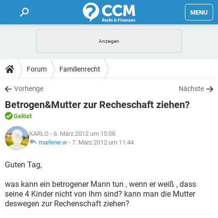
MENU
HOME
FORUM
Forum
Familienrecht
TIPPS
Vorherige
Nächste
Betrogen&Mutter zur Recheschaft ziehen?
LEXIKON
Gelöst
KARLO
- 6. März 2012 um 15:08
marlene.w
-
7. März 2012 um 11:44
Guten Tag,
was kann ein betrogener Mann tun , wenn er weiß , dass
seine 4 Kinder nicht von ihm sind? kann man die Mutter
deswegen zur Rechenschaft ziehen?