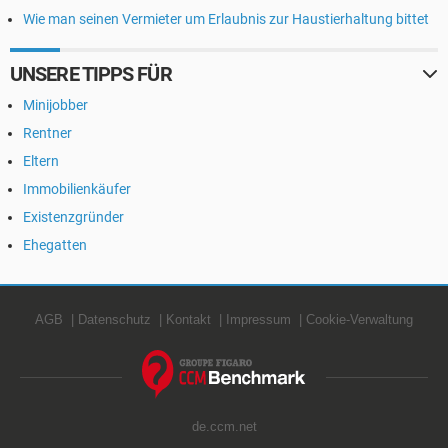
Wie man seinen Vermieter um Erlaubnis zur Haustierhaltung bittet
UNSERE TIPPS FÜR
Minijobber
Rentner
Eltern
Immobilienkäufer
Existenzgründer
Ehegatten
AGB
Datenschutz
Kontakt
Impressum
Cookie-Verwaltung
de.ccm.net