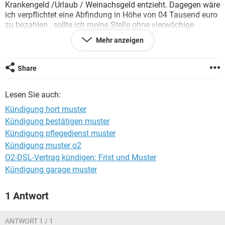
Krankengeld /Urlaub / Weinachsgeld entzieht. Dagegen wäre
ich verpflichtet eine Abfindung in Höhe von 04 Tausend euro
zu bezahlen , sollte ich meine Stelle ohne vierwöchige
Kündigungsfrist verlassen.
Mehr anzeigen
Ich schaue mir den Vertrag sprachlos an.
Findet ihr ihn ok? Das hört sich nach Sklaverei an.Oder ?
Share
Lesen Sie auch:
Kündigung hort muster
Kündigung bestätigen muster
Kündigung pflegedienst muster
Kündigung muster o2
O2-DSL-Vertrag kündigen: Frist und Muster
Kündigung garage muster
1 Antwort
ANTWORT 1 / 1