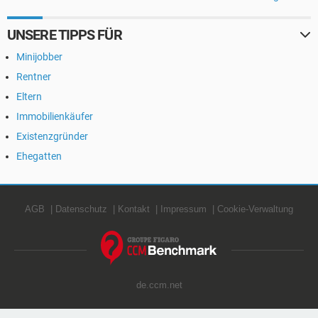
UNSERE TIPPS FÜR
Minijobber
Rentner
Eltern
Immobilienkäufer
Existenzgründer
Ehegatten
AGB
Datenschutz
Kontakt
Impressum
Cookie-Verwaltung
de.ccm.net