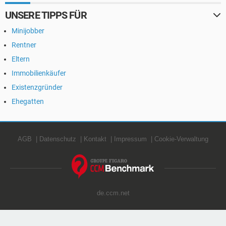
UNSERE TIPPS FÜR
Minijobber
Rentner
Eltern
Immobilienkäufer
Existenzgründer
Ehegatten
AGB
Datenschutz
Kontakt
Impressum
Cookie-Verwaltung
de.ccm.net