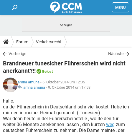
MENU
HOME
FORUM
Forum
Verkehrsrecht
TIPPS
Vorherige
Nächste
Brandneuer tunesicher Führerschein wird nicht
LEXIKON
anerkannt?!!
Gelöst
amna amuna
- 6. Oktober 2014 um 12:35
amna amuna
-
9. Oktober 2014 um 17:53
hallo,
da der Führerschein in Deutschland sehr viel kostet. Habe ich
mir den in meiner Heimat gemacht. ( Tunesien).
War denn heute in der Führerscheinstelle , wollte den für
weiter 06 Monate anerkennen lassen , den kurzen
weg
zum
deutschen Führerschein zu nehmen. Die Dame meinte , der