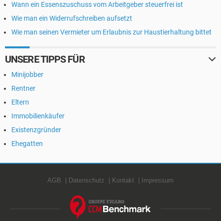
Wann ein Essenszuschuss vom Arbeitgeber steuerfrei ist
Wie man ein Widerrufschreiben aufsetzt
Wie man seinen Vermieter um Erlaubnis zur Haustierhaltung bittet
UNSERE TIPPS FÜR
Minijobber
Rentner
Eltern
Immobilienkäufer
Existenzgründer
Ehegatten
AGB
Datenschutz
Kontakt
Impressum