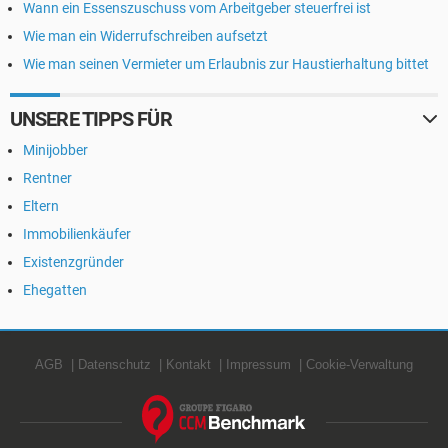
Wann ein Essenszuschuss vom Arbeitgeber steuerfrei ist
Wie man ein Widerrufschreiben aufsetzt
Wie man seinen Vermieter um Erlaubnis zur Haustierhaltung bittet
UNSERE TIPPS FÜR
Minijobber
Rentner
Eltern
Immobilienkäufer
Existenzgründer
Ehegatten
AGB
Datenschutz
Kontakt
Impressum
Cookie-Verwaltung