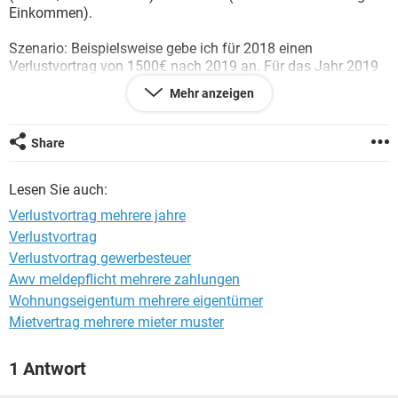
Einkommen).
Szenario: Beispielsweise gebe ich für 2018 einen
Verlustvortrag von 1500€ nach 2019 an. Für das Jahr 2019
habe ich einen Verlust von z.B. 1200€ berechnet. Für 2020
Mehr anzeigen
sagen wir 600€.
Gebe ich dann 2019 als Verlustverrechnung "Verlust zum
Share
31.12.2018" die 1500€ vom Vorjahr an und als
Verlustvortrag nach 2020 die 1200€ von 2019 oder die
Lesen Sie auch:
Summe?
Und für 2020: gebe ich dann als "Verlust bis zum
Verlustvortrag mehrere jahre
31.12.2019" wiederum die Summe aus 2018+2019 an oder
Verlustvortrag
nur 2019? Und selbe Frage wieder für Verlustvortrag nach
Verlustvortrag gewerbesteuer
2021...
Awv meldepflicht mehrere zahlungen
Hoffe ihr versteht was ich meine. Vielen Dank schonmal!
Wohnungseigentum mehrere eigentümer
Liebe Grüße
Mietvertrag mehrere mieter muster
1 Antwort