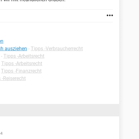
en
ch ausziehen
-
Tipps -Verbraucherrecht
-
Tipps -Arbeitsrecht
-
Tipps -Arbeitsrecht
-
Tipps -Finanzrecht
 -Reiserecht
34