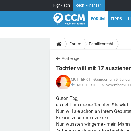
High-Tech
Recht-Finanzen
FORUM
TIPPS
L
Forum
Familienrecht
Vorherige
Tochter will mit 17 ausziehe
MUTTER 01
- Geändert am 5. Janua
MUTTER 01 -
15. November 201
Guten Tag,
es geht um meine Tochter: Sie wird 
Nun will sie schon an ihrem Geburts
Freund zusammenziehen.
Nun wüssten wir gerne - mein Mann u
Auf Rückmeldung wartend verbleiben