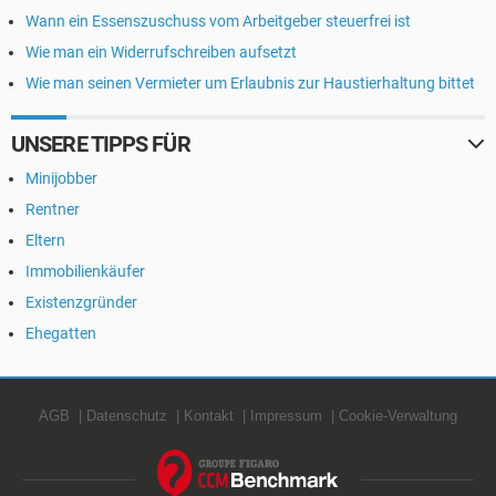
Wann ein Essenszuschuss vom Arbeitgeber steuerfrei ist
Wie man ein Widerrufschreiben aufsetzt
Wie man seinen Vermieter um Erlaubnis zur Haustierhaltung bittet
UNSERE TIPPS FÜR
Minijobber
Rentner
Eltern
Immobilienkäufer
Existenzgründer
Ehegatten
AGB
Datenschutz
Kontakt
Impressum
Cookie-Verwaltung