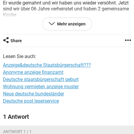
Er wurde gemahnt und wir haben uns wieder versöhnt. Jetzt
sind wir über 06 Jahre verheiratet und haben 2 gemeinsame
Kinder.
Fraglich ist es jetzt , ob diese Anzeige bei der Frage der
Mehr anzeigen
deutschen Staatsbürgerschaft eine Rolle spielt?
Ich hoffe , es gibt manche unter uns , die die selbe Erfahrung
hatten und konnten mir meinem Eintrag beantworten.
Share
Den schönsten Dank im voraus.
L.G
Lesen Sie auch:
Anzeige&deutsche Staatsbürgerschaft???
Anonyme anzeige finanzamt
Deutsche staatsbürgerschaft geburt
Wohnung vermieten anzeige muster
Neue deutsche bundesländer
Deutsche post leserservice
1 Antwort
ANTWORT 1 / 1