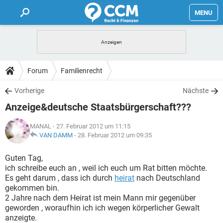
MENU
HOME
FORUM
Forum
Familienrecht
TIPPS
Vorherige
Nächste
Anzeige&deutsche Staatsbürgerschaft???
LEXIKON
MANAL
- 27. Februar 2012 um 11:15
VAN DAMM
-
28. Februar 2012 um 09:35
Guten Tag,
ich schreibe euch an , weil ich euch um Rat bitten möchte.
Es geht darum , dass ich durch
heirat
nach Deutschland
gekommen bin.
2 Jahre nach dem Heirat ist mein Mann mir gegenüber
geworden , woraufhin ich ich wegen körperlicher Gewalt
anzeigte.