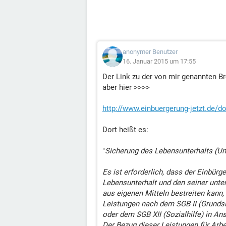
anonymer Benutzer
16. Januar 2015 um 17:55
Der Link zu der von mir genannten Br
aber hier >>>>
http://www.einbuergerung-jetzt.de/d
Dort heißt es:
"
Sicherung des Lebensunterhalts (Unt
Es ist erforderlich, dass der Einbür
Lebensunterhalt und den seiner unte
aus eigenen Mitteln bestreiten kann,
Leistungen nach dem SGB II (Grunds
oder dem SGB XII (Sozialhilfe) in A
Der Bezug dieser Leistungen für Arb