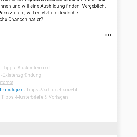
nnen und will eine Ausbildung finden. Vergeblich.
 zu tun , will er jetzt die deutsche
che Chancen hat er?
-
Tipps -Ausländerrecht
 -Existenzgründung
nternet
t kündigen
-
Tipps -Verbraucherrecht
-
Tipps -Musterbriefe & Vorlagen