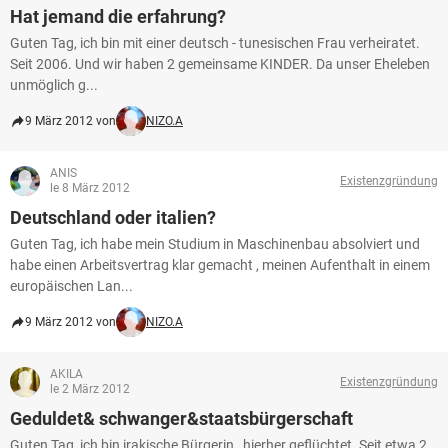
Hat jemand die erfahrung?
Guten Tag, ich bin mit einer deutsch - tunesischen Frau verheiratet.
Seit 2006. Und wir haben 2 gemeinsame KINDER. Da unser Eheleben
unmöglich g...
9 März 2012 von
NIZO.A
ANIS
Existenzgründung
le 8 März 2012
Deutschland oder italien?
Guten Tag, ich habe mein Studium in Maschinenbau absolviert und
habe einen Arbeitsvertrag klar gemacht , meinen Aufenthalt in einem
europäischen Lan...
9 März 2012 von
NIZO.A
AKILA
Existenzgründung
le 2 März 2012
Geduldet& schwanger&staatsbürgerschaft
Guten Tag, ich bin irakische Bürgerin , hierher geflüchtet. Seit etwa 2