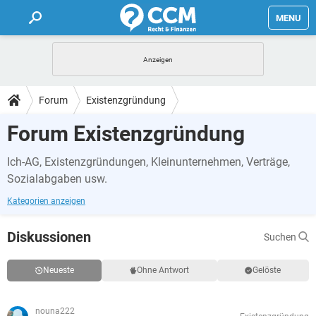
MENU
HOME
FORUM
Forum
Existenzgründung
TIPPS
Forum Existenzgründung
Ich-AG, Existenzgründungen, Kleinunternehmen, Verträge,
LEXIKON
Sozialabgaben usw.
Kategorien anzeigen
Diskussionen
Suchen
Neueste
Ohne Antwort
Gelöste
nouna222