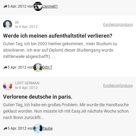
5 Apr. 2012 von
Janine01
jiji
Existenzgründung
le 4 Apr. 2012
Werde ich meinen aufenthaltstitel verlieren?
Guten Tag, Ich bin 2002 hierher gekommen , mein Studium zu
absolvieren. Ich war auf Diplom( dieser Studiengang wurde
mittlerweile abgeschafft). ...
5 Apr. 2012 von
DIDI.T
LOST GERMAN
Existenzgründung
le 4 Apr. 2012
Verlorene deutsche in paris.
Guten Tag, Ich habe ein großes Problem. Mir wurde die Handtasche
geklaut worden. Nun müsste ich mit EasyJet nächste Woche schon
nach Bonn zurückfli...
5 Apr. 2012 von
Taube