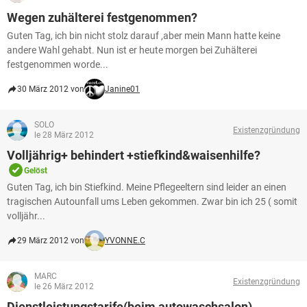
Wegen zuhälterei festgenommen?
Guten Tag, ich bin nicht stolz darauf ,aber mein Mann hatte keine
andere Wahl gehabt. Nun ist er heute morgen bei Zuhälterei
festgenommen worde...
30 März 2012 von
Janine01
SOLO
Existenzgründung
le 28 März 2012
Volljährig+ behindert +stiefkind&waisenhilfe?
Gelöst
Guten Tag, ich bin Stiefkind. Meine Pflegeeltern sind leider an einen
tragischen Autounfall ums Leben gekommen. Zwar bin ich 25 ( somit
volljähr...
29 März 2012 von
YVONNE.C
MARC
Existenzgründung
le 26 März 2012
Dienstleistungstarife(beim autowaschsalon)