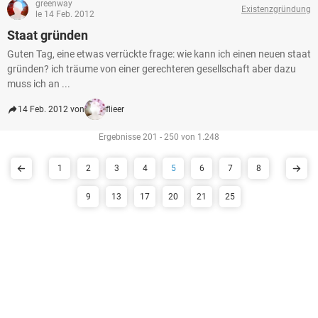
greenway
Existenzgründung
le 14 Feb. 2012
Staat gründen
Guten Tag, eine etwas verrückte frage: wie kann ich einen neuen staat
gründen? ich träume von einer gerechteren gesellschaft aber dazu
muss ich an ...
14 Feb. 2012 von
flieer
Ergebnisse 201 - 250 von 1.248
1
2
3
4
5
6
7
8
9
13
17
20
21
25