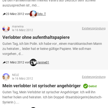
Da den Familiennamen meines Vaters auf Deutsch sehr schwer
auszusprechen ist , mö...
23 März 2012 von
Toto .T
marwina
Existenzgründung
le 16 März 2012
Verlobter ohne aufenthaltspapiere
Guten Tag, ich bin Polin. ich habe vor , einen marokkanischen Mann
zu heiraten ,. leider hat er keine gültige Papiere. Wie soll man
vorgehen , d...
21 März 2012 von
Janine01
NELE
Existenzgründung
le 16 März 2012
Mein verlobter ist syrischer angehöriger
Gelöst
Guten Tag, Mein Verlobter ist syrischer Angehöriger. Ich will ihn
hierher holen und heiraten. Ich bin Doppel -Staatsbürgerin(deutsch-
Syrierin )....