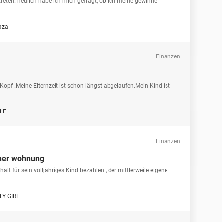
antreten. neulich habe ich mich gefragt, ob ich meine gewinne
aza
Finanzen
 Kopf .Meine Elternzeit ist schon längst abgelaufen.Mein Kind ist
ELF
Finanzen
gener wohnung
lt für sein volljähriges Kind bezahlen , der mittlerweile eigene
TY GIRL