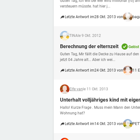
Guten Tag, ich will bei wer wird millionär (rtl) 
versteuern müsste. hat hier j...
Letzte Antwort im
28 Okt. 2013 von
bag
TINA
le 9 Okt. 2012
Berechnung der elternzeit
Gelöst
Guten Tag, Mir fällt die Decke zu Hause auf den
jetzt 04 Jahre alt... Aber ich wei...
Letzte Antwort im
24 Okt. 2013 von
11 
Elfe van
le 11 Okt. 2013
Unterhalt volljähriges kind mit ei
Hallo! Kurze Frage . Muss mein Mann den Unterha
Wohnung hat?
Letzte Antwort im
14 Okt. 2013 von
PET