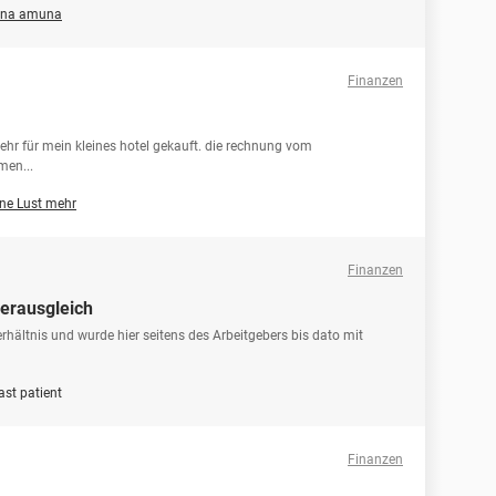
na amuna
Finanzen
ehr für mein kleines hotel gekauft. die rechnung vom
men...
ne Lust mehr
Finanzen
uerausgleich
verhältnis und wurde hier seitens des Arbeitgebers bis dato mit
last patient
Finanzen