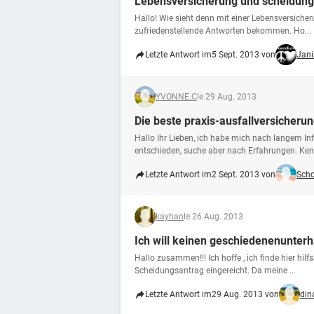
Lebensversicherung und scheidung
Hallo! Wie sieht denn mit einer Lebensversiche
zufriedenstellende Antworten bekommen. Ho...
Letzte Antwort im
5 Sept. 2013 von
Jan
YVONNE.C
le 29 Aug. 2013
Die beste praxis-ausfallversicheru
Hallo Ihr Lieben, ich habe mich nach langem I
entschieden, suche aber nach Erfahrungen. Kenn
Letzte Antwort im
2 Sept. 2013 von
Scho
kayhan
le 26 Aug. 2013
Ich will keinen geschiedenenunterh
Hallo zusammen!!! Ich hoffe , ich finde hier hilf
Scheidungsantrag eingereicht. Da meine ...
Letzte Antwort im
29 Aug. 2013 von
din