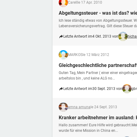
Carell
le 17 Apr. 2010
Abgeltungssteuer - was ist das? wi
Ich lese ständig etwas von Abgeltungssteuer. W
Lebensversicherungsvertrag. Gilt diese Steuer 
Letzte Antwort im
4 Okt. 2013 von
hicha
MARKOS
le 12 März 2012
Gleichgeschlechtliche partnerschaf
Guten Tag, Mein Partner ( einer einer eingetra
arbeitslos bin , und keine ALG no...
Letzte Antwort im
30 Sept. 2013 von
gb
amna amuna
le 24 Sept. 2013
Kranker arbeitnehmer im ausland: 
Hallo zusammen! Eure Hilfe wird gebraucht.Mein
wurde für eine Mission in China en...