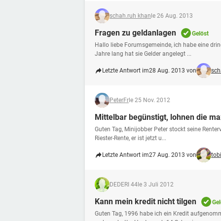
schah.ruh khan
le 26 Aug. 2013
Fragen zu geldanlagen
Gelöst
Hallo liebe Forumsgemeinde, ich habe eine drin
Jahre lang hat sie Gelder angelegt ...
Letzte Antwort im
28 Aug. 2013 von
sch
PeterFr
le 25 Nov. 2012
Mittelbar begünstigt, lohnen die ma
Guten Tag, Minijobber Peter stockt seine Renterv
Riester-Rente, er ist jetzt u...
Letzte Antwort im
27 Aug. 2013 von
tob
DEDERI 44
le 3 Juli 2012
Kann mein kredit nicht tilgen
Gel
Guten Tag, 1996 habe ich ein Kredit aufgenomme