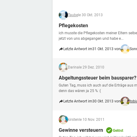
Taube
le 30 Okt. 2013
Pflegekosten
ich musste die Pflegekosten meiner Eltern selbe
jetzt von uns abgegangen und habe e...
Letzte Antwort im
31 Okt. 2013 von
Son
Darina
le 29 Dez. 2010
Abgeltungssteuer beim bausparer?
Guten Tag, muss ich auch auf die Erträge aus 
denn das wären ja 25 % :(
Letzte Antwort im
30 Okt. 2013 von
tobi
kirsten
le 10 Nov. 2011
Gewinne versteuern
Gelöst