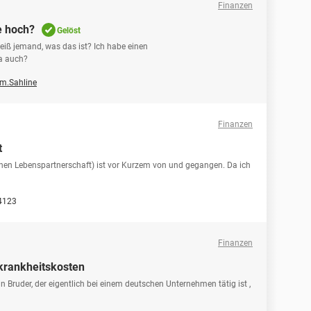
Finanzen
e hoch?
Gelöst
eiß jemand, was das ist? Ich habe einen
da auch?
m.Sahline
Finanzen
t
genen Lebenspartnerschaft) ist vor Kurzem von und gegangen. Da ich
4123
Finanzen
krankheitskosten
 Bruder, der eigentlich bei einem deutschen Unternehmen tätig ist ,