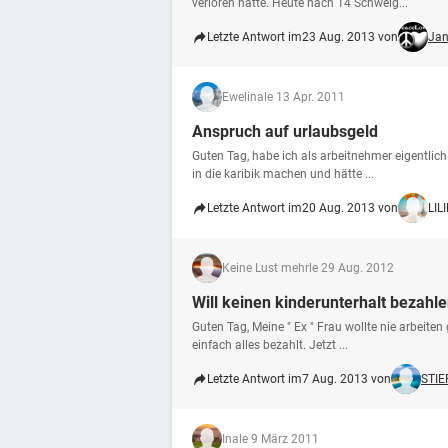
verloren hatte. Heute nach 14 Schweig...
Letzte Antwort im
23 Aug. 2013 von
Jan
Ewelina
le 13 Apr. 2011
Anspruch auf urlaubsgeld
Guten Tag, habe ich als arbeitnehmer eigentlic
in die karibik machen und hätte ...
Letzte Antwort im
20 Aug. 2013 von
LIL
Keine Lust mehr
le 29 Aug. 2012
Will keinen kinderunterhalt bezahl
Guten Tag, Meine " Ex " Frau wollte nie arbeiten 
einfach alles bezahlt. Jetzt ...
Letzte Antwort im
7 Aug. 2013 von
STI
Ina
le 9 März 2011