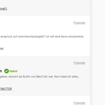
ine01
Finanzen
h anspruch auf sommerurlaubsgeld? ich will eine teure urlaubsreise
INA
Finanzen
en
Gelöst
gehen, obwohl sie Ärztin von Beruf ist/ war. Nun habe ich alles ,
EFMUTTER
Finanzen