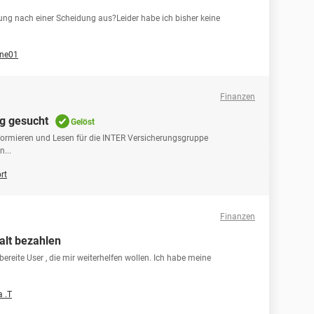
rung nach einer Scheidung aus?Leider habe ich bisher keine
ine01
Finanzen
ng gesucht
Gelöst
nformieren und Lesen für die INTER Versicherungsgruppe
...
rt
Finanzen
alt bezahlen
sbereite User , die mir weiterhelfen wollen. Ich habe meine
a .T