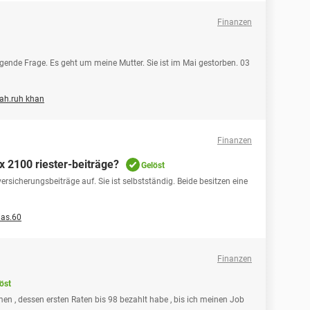
Finanzen
gende Frage. Es geht um meine Mutter. Sie ist im Mai gestorben. 03
ah.ruh khan
Finanzen
x 2100 riester-beiträge?
Gelöst
ersicherungsbeiträge auf. Sie ist selbstständig. Beide besitzen eine
ias.60
Finanzen
öst
n , dessen ersten Raten bis 98 bezahlt habe , bis ich meinen Job